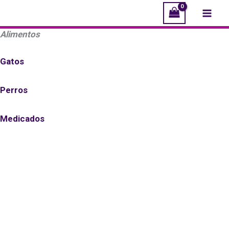
Ir
Mai
al
Men
Alimentos
contenido
Gatos
Perros
Medicados