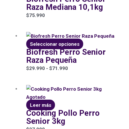
Raza Mediana 10,1kg
$
75.990
Rango
Este
de
producto
Seleccionar opciones
Biofresh Perro Senior
precios:
tiene
Raza Pequeña
desde
múltiples
$29.990
variantes.
$
29.990
-
$
71.990
hasta
Las
$71.990
opciones
se
Agotado
pueden
Leer más
elegir
Cooking Pollo Perro
en
Senior 3kg
la