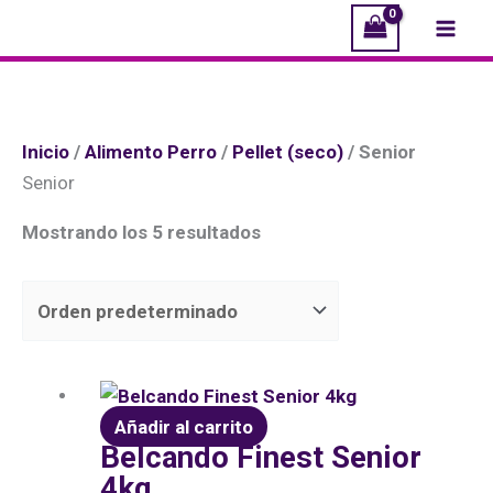
Ir
Mai
al
Men
contenido
Inicio
/
Alimento Perro
/
Pellet (seco)
/ Senior
Senior
Mostrando los 5 resultados
Añadir al carrito
Belcando Finest Senior
4kg