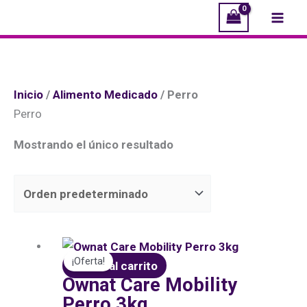
Ir
Mai
al
Men
contenido
Inicio
/
Alimento Medicado
/ Perro
Perro
Mostrando el único resultado
El
El
¡Oferta!
precio
precio
Añadir al carrito
Ownat Care Mobility
original
actual
Perro 3kg
era:
es: