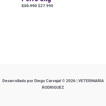
$30.990.
$27.990.
$
30.990
$
27.990
Desarrollado por Diego Carvajal © 2026 | VETERINARIA
RODRIGUEZ