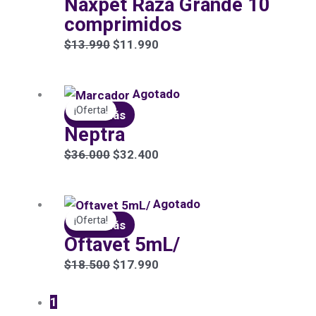
Naxpet Raza Grande 10
original
actual
comprimidos
era:
es:
$13.990.
$11.990.
$
13.990
$
11.990
El
El
Agotado
¡Oferta!
precio
precio
Leer más
Neptra
original
actual
era:
es:
$
36.000
$
32.400
$36.000.
$32.400.
El
El
Agotado
¡Oferta!
precio
precio
Leer más
Oftavet 5mL/
original
actual
era:
es:
$
18.500
$
17.990
$18.500.
$17.990.
1