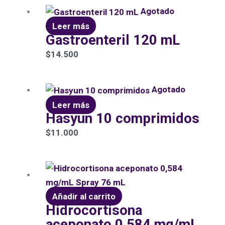
Agotado
Leer más
Gastroenteril 120 mL
$
14.500
Agotado
Leer más
Hasyun 10 comprimidos
$
11.000
Añadir al carrito
Hidrocortisona
aceponato 0,584 mg/mL