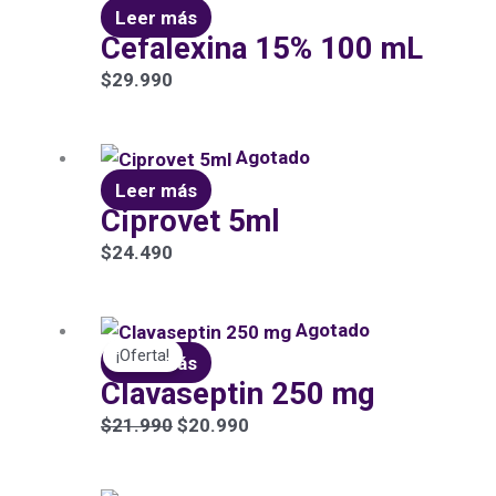
Leer más
Cefalexina 15% 100 mL
$
29.990
Agotado
Leer más
Ciprovet 5ml
$
24.490
El
El
Agotado
¡Oferta!
precio
precio
Leer más
Clavaseptin 250 mg
original
actual
era:
es:
$
21.990
$
20.990
$21.990.
$20.990.