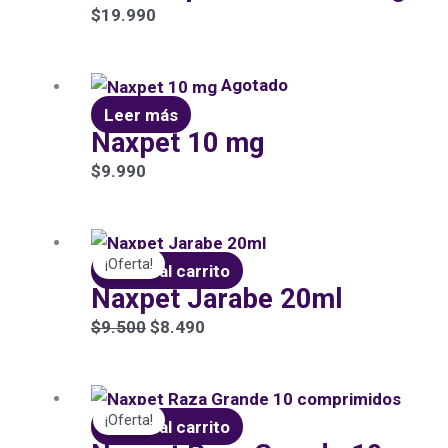
$
19.990
Agotado
Leer más
Naxpet 10 mg
$
9.990
El
El
¡Oferta!
precio
precio
Añadir al carrito
Naxpet Jarabe 20ml
original
actual
era:
es:
$
9.500
$
8.490
$9.500.
$8.490.
El
El
¡Oferta!
precio
precio
Añadir al carrito