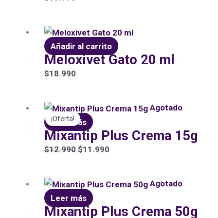
Añadir al carrito
Meloxivet Gato 20 ml
$
18.990
El
El
Agotado
¡Oferta!
precio
precio
Leer más
Mixantip Plus Crema 15g
original
actual
era:
es:
$
12.990
$
11.990
$12.990.
$11.990.
Agotado
Leer más
Mixantip Plus Crema 50g