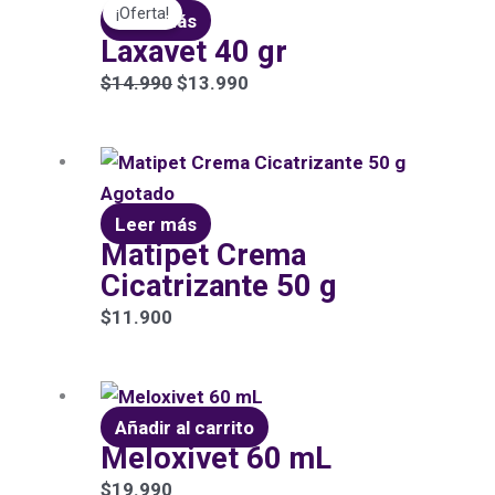
¡Oferta!
precio
precio
Leer más
Laxavet 40 gr
original
actual
era:
es:
$
14.990
$
13.990
$14.990.
$13.990.
Agotado
Leer más
Matipet Crema
Cicatrizante 50 g
$
11.900
Añadir al carrito
Meloxivet 60 mL
$
19.990