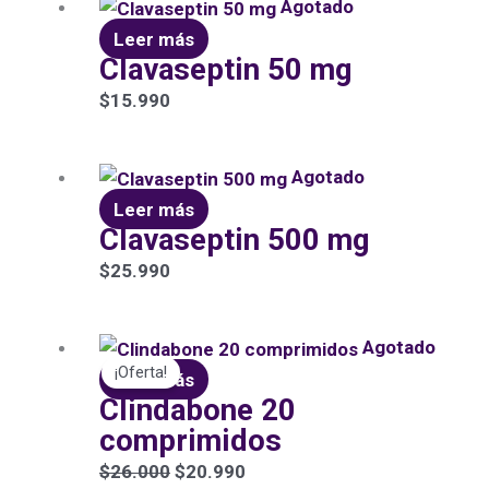
Agotado
Leer más
Clavaseptin 50 mg
$
15.990
Agotado
Leer más
Clavaseptin 500 mg
$
25.990
El
El
Agotado
¡Oferta!
precio
precio
Leer más
Clindabone 20
original
actual
comprimidos
era:
es:
$26.000.
$20.990.
$
26.000
$
20.990