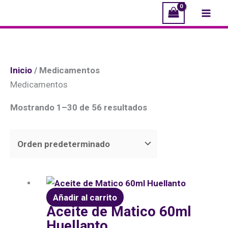
Ir
Mai
al
Men
contenido
Inicio
/ Medicamentos
Medicamentos
Mostrando 1–30 de 56 resultados
Añadir al carrito
Aceite de Matico 60ml
Huellanto