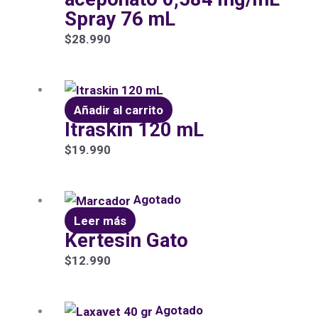
Spray 76 mL
$
28.990
Añadir al carrito
Itraskin 120 mL
$
19.990
Agotado
Leer más
Kertesin Gato
$
12.990
El
El
Agotado