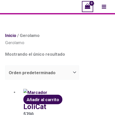
Ir
Mai
al
Men
contenido
Inicio
/ Gerolamo
Gerolamo
Mostrando el único resultado
Añadir al carrito
LoliCat
$
700