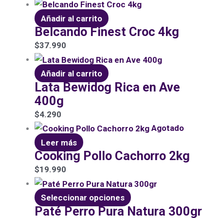
Añadir al carrito
Belcando Finest Croc 4kg
$
37.990
Añadir al carrito
Lata Bewidog Rica en Ave
400g
$
4.290
Agotado
Leer más
Cooking Pollo Cachorro 2kg
$
19.990
Seleccionar opciones
Paté Perro Pura Natura 300gr