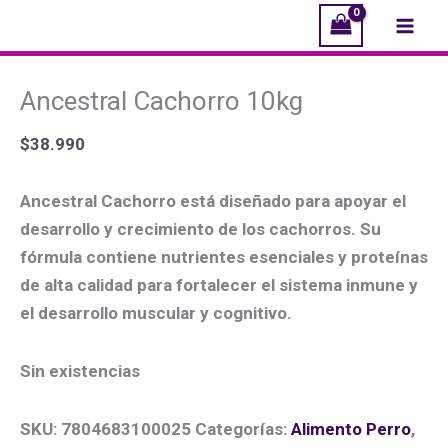
Ir
Este
Mai
al
producto
Men
contenido
tiene
Ancestral Cachorro 10kg
múltiples
variantes.
$
38.990
Las
opciones
Ancestral Cachorro está diseñado para apoyar el
se
desarrollo y crecimiento de los cachorros. Su
pueden
fórmula contiene nutrientes esenciales y proteínas
elegir
de alta calidad para fortalecer el sistema inmune y
en
el desarrollo muscular y cognitivo.
la
página
Sin existencias
de
producto
SKU:
7804683100025
Categorías:
Alimento Perro
,