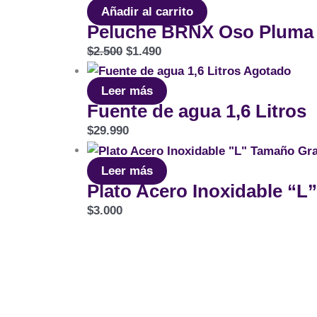
Añadir al carrito
Peluche BRNX Oso Pluma
$
2.500
$
1.490
Agotado
Leer más
Fuente de agua 1,6 Litros
$
29.990
Leer más
Plato Acero Inoxidable “
$
3.000