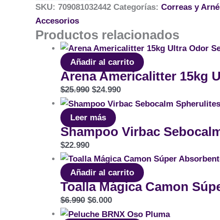
SKU:
709081032442
Categorías:
Correas y Arné
Accesorios
Productos relacionados
Añadir al carrito
Arena Americalitter 15kg U
$
25.990
$
24.990
Leer más
Shampoo Virbac Sebocalm
$
22.990
Añadir al carrito
Toalla Mágica Camon Súpe
$
6.990
$
6.000