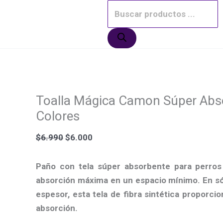
Ir
Toalla
El
El
El
El
El
El
Búsqueda
¡Oferta!
¡Oferta!
¡Oferta!
¡Oferta!
¡Oferta!
al
Mágica
precio
precio
precio
precio
precio
precio
de
contenido
Camon
original
original
original
actual
actual
actual
productos
Súper
era:
era:
era:
es:
es:
es:
Absorbente
$6.990.
$2.500.
$3.000.
$6.000.
$1.490.
$2.290.
Colores
cantidad
Toalla Mágica Camon Súper Abs
Colores
$
6.990
$
6.000
Paño con tela súper absorbente para perros
absorción máxima en un espacio mínimo. En só
espesor, esta tela de fibra sintética proporci
absorción.