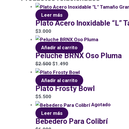
Leer más
Plato Acero Inoxidable “L”
$
3.000
Añadir al carrito
Peluche BRNX Oso Pluma
$
2.500
$
1.490
Añadir al carrito
Plato Frosty Bowl
$
5.500
Agotado
Leer más
Bebedero Para Colibrí