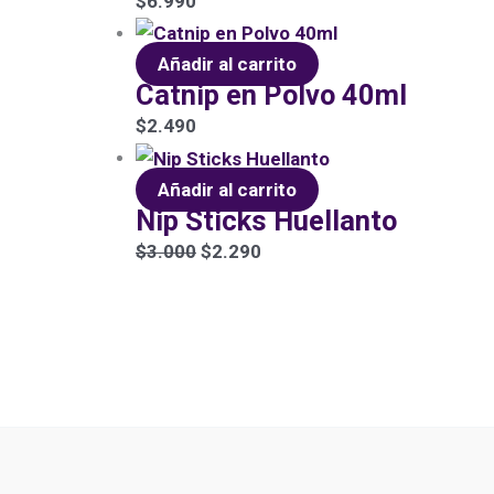
$
6.990
Añadir al carrito
Catnip en Polvo 40ml
$
2.490
Añadir al carrito
Nip Sticks Huellanto
$
3.000
$
2.290