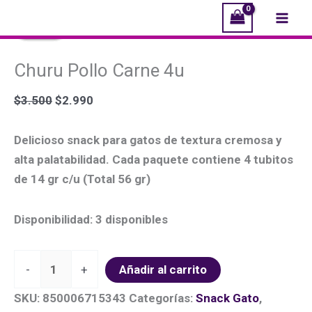
Ir
Churu
El
El
El
El
El
El
Este
Mai
¡Oferta!
¡Oferta!
¡Oferta!
¡Oferta!
¡Oferta!
al
Pollo
precio
precio
precio
precio
precio
precio
producto
Men
contenido
Carne
original
original
original
actual
actual
actual
tiene
Churu Pollo Carne 4u
4u
era:
era:
era:
es:
es:
es:
múltiples
cantidad
$3.500.
$3.500.
$3.500.
$2.990.
$2.990.
$2.990.
variantes.
$
3.500
$
2.990
Las
opciones
Delicioso snack para gatos de textura cremosa y
se
alta palatabilidad. Cada paquete contiene 4 tubitos
pueden
de 14 gr c/u (Total 56 gr)
elegir
en
Disponibilidad:
3 disponibles
la
página
de
-
+
Añadir al carrito
producto
SKU:
850006715343
Categorías:
Snack Gato
,