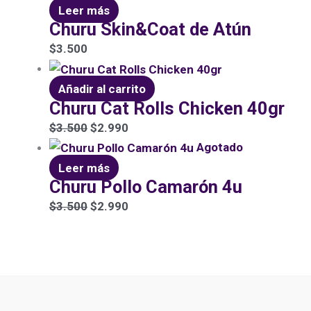
Leer más
Churu Skin&Coat de Atún
$
3.500
Añadir al carrito
Churu Cat Rolls Chicken 40gr
$
3.500
$
2.990
Agotado
Leer más
Churu Pollo Camarón 4u
$
3.500
$
2.990