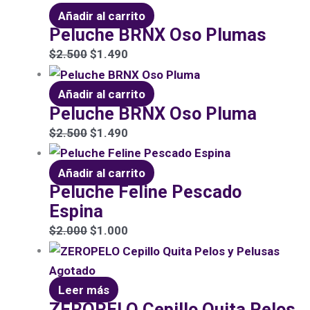
Añadir al carrito
Peluche BRNX Oso Plumas
$
2.500
$
1.490
Añadir al carrito
Peluche BRNX Oso Pluma
$
2.500
$
1.490
Añadir al carrito
Peluche Feline Pescado
Espina
$
2.000
$
1.000
Agotado
Leer más
ZEROPELO Cepillo Quita Pelos