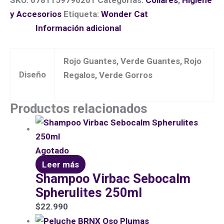
SKU:
0781159790201
Categorías:
Collares
,
Higiene
y Accesorios
Etiqueta:
Wonder Cat
Información adicional
Rojo Guantes, Verde Guantes, Rojo
Diseño
Regalos, Verde Gorros
Productos relacionados
Agotado
Leer más
Shampoo Virbac Sebocalm
Spherulites 250ml
$
22.990