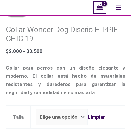
Ir
Collar
El
El
El
El
Rango
El
El
El
El
Mai
¡Oferta!
¡Oferta!
¡Oferta!
¡Oferta!
¡Oferta!
¡Oferta!
¡Oferta!
¡Oferta!
al
Wonder
precio
precio
precio
precio
de
precio
precio
precio
precio
Men
contenido
Dog
original
original
original
original
precios:
actual
actual
actual
actual
Collar Wonder Dog Diseño HIPPIE
Diseño
era:
era:
era:
era:
desde
es:
es:
es:
es:
HIPPIE
$3.000.
$2.500.
$6.990.
$2.000.
$2.000
$2.290.
$1.490.
$6.000.
$1.000.
CHIC 19
CHIC
hasta
$
2.000
-
$
3.500
19
$3.500
cantidad
Collar para perros con un diseño elegante y
moderno. El collar está hecho de materiales
resistentes y duraderos para garantizar la
seguridad y comodidad de su mascota.
Limpiar
Talla