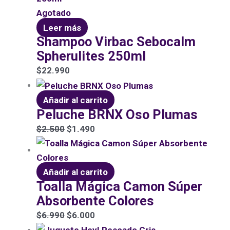
Agotado
Leer más
Shampoo Virbac Sebocalm
Spherulites 250ml
$
22.990
Añadir al carrito
Peluche BRNX Oso Plumas
$
2.500
$
1.490
Añadir al carrito
Toalla Mágica Camon Súper
Absorbente Colores
$
6.990
$
6.000