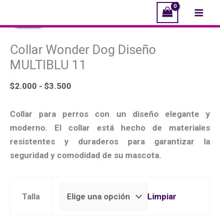
Ir
Collar
El
El
El
El
Rango
El
El
El
El
Mai
¡Oferta!
¡Oferta!
¡Oferta!
¡Oferta!
¡Oferta!
¡Oferta!
¡Oferta!
¡Oferta!
al
Wonder
precio
precio
precio
precio
de
precio
precio
precio
precio
Men
contenido
Dog
original
original
original
original
precios:
actual
actual
actual
actual
Collar Wonder Dog Diseño
Diseño
era:
era:
era:
era:
desde
es:
es:
es:
es:
MULTIBLU
$2.000.
$2.000.
$2.000.
$2.000.
$2.000
$1.000.
$1.000.
$1.000.
$1.000.
MULTIBLU 11
11
hasta
$
2.000
-
$
3.500
cantidad
$3.500
Collar para perros con un diseño elegante y
moderno. El collar está hecho de materiales
resistentes y duraderos para garantizar la
seguridad y comodidad de su mascota.
Limpiar
Talla