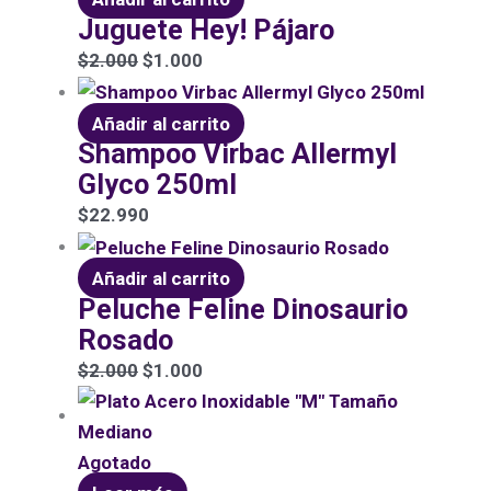
Juguete Hey! Pájaro
$
2.000
$
1.000
Añadir al carrito
Shampoo Virbac Allermyl
Glyco 250ml
$
22.990
Añadir al carrito
Peluche Feline Dinosaurio
Rosado
$
2.000
$
1.000
Agotado