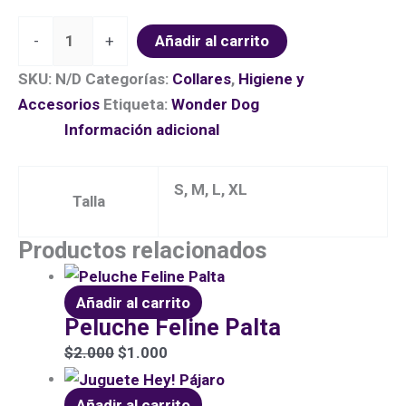
-
+
Añadir al carrito
SKU:
N/D
Categorías:
Collares
,
Higiene y
Accesorios
Etiqueta:
Wonder Dog
Información adicional
S, M, L, XL
Talla
Productos relacionados
Añadir al carrito
Peluche Feline Palta
$
2.000
$
1.000
Añadir al carrito