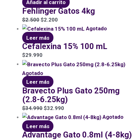
Añadir al carrito
Fehlinger Gatos 4kg
$
2.500
$
2.200
Agotado
Leer más
Cefalexina 15% 100 mL
$
29.990
Agotado
Leer más
Bravecto Plus Gato 250mg
(2.8-6.25kg)
$
34.990
$
32.990
Agotado
Leer más
Advantage Gato 0.8ml (4-8kg)