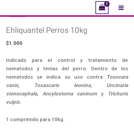
Ir
Ehliquantel
El
El
El
El
Mai
¡Oferta!
¡Oferta!
¡Oferta!
¡Oferta!
al
Perros
precio
precio
precio
precio
Men
contenido
10kg
original
original
actual
actual
Ehliquantel Perros 10kg
cantidad
era:
era:
es:
es:
$2.500.
$34.990.
$2.200.
$32.990.
$
1.000
Indicado para el control y tratamiento de
nematodos y tenias del perro. Dentro de los
nematodos se indica su uso contra
Toxocara
canis
,
Toxascaris leonina
,
Uncinaria
stenocephala
,
Ancylostoma caninum
y
Trichuris
vulpis
.
1 comprimido para 10kg.