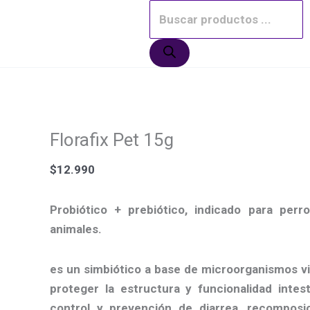
Ir
El
El
El
El
Búsqueda
¡Oferta!
¡Oferta!
¡Oferta!
¡Oferta!
al
precio
precio
precio
precio
de
contenido
original
original
actual
actual
productos
era:
era:
es:
es:
$7.500.
$10.990.
$6.990.
$8.990.
Florafix Pet 15g
$
12.990
Probiótico + prebiótico, indicado para per
animales.
es un simbiótico a base de microorganismos vi
proteger la estructura y funcionalidad intest
control y prevención de diarrea, recomposi