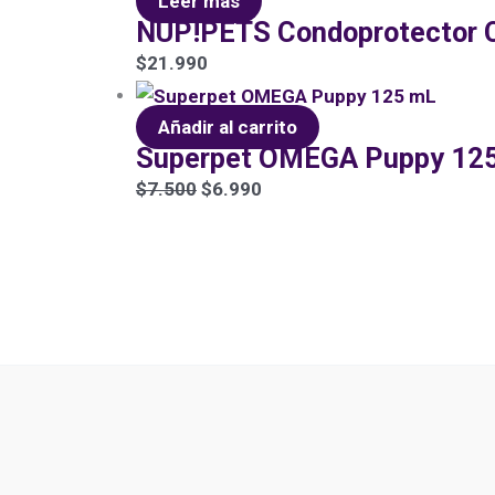
Leer más
NUP!PETS Condoprotector Cu
$
21.990
Añadir al carrito
Superpet OMEGA Puppy 12
$
7.500
$
6.990