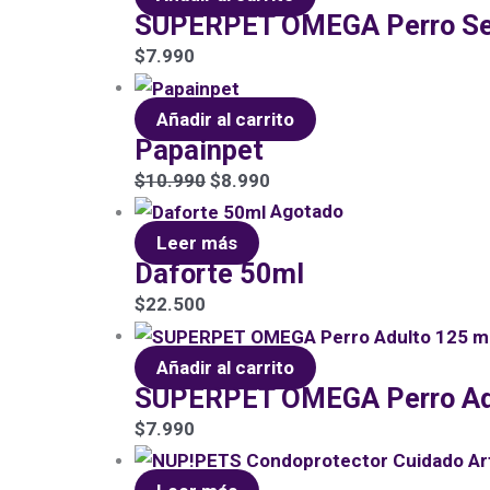
SUPERPET OMEGA Perro Se
$
7.990
Añadir al carrito
Papainpet
$
10.990
$
8.990
Agotado
Leer más
Daforte 50ml
$
22.500
Añadir al carrito
SUPERPET OMEGA Perro Ad
$
7.990