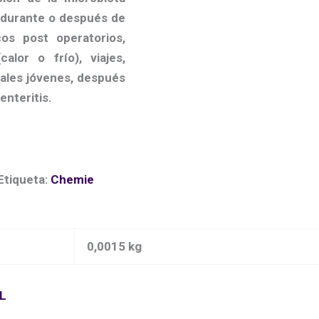
, durante o después de
cos post operatorios,
alor o frío), viajes,
males jóvenes, después
nteritis.
Etiqueta:
Chemie
0,0015 kg