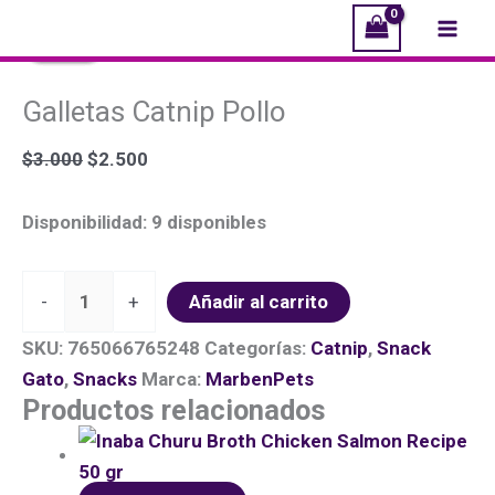
Ir
Galletas
El
El
El
El
El
El
Mai
¡Oferta!
¡Oferta!
¡Oferta!
¡Oferta!
¡Oferta!
al
Catnip
precio
precio
precio
precio
precio
precio
Men
contenido
Pollo
original
original
original
actual
actual
actual
Galletas Catnip Pollo
cantidad
era:
era:
era:
es:
es:
es:
$3.000.
$3.500.
$3.500.
$2.500.
$2.990.
$2.990.
$
3.000
$
2.500
Disponibilidad:
9 disponibles
-
+
Añadir al carrito
SKU:
765066765248
Categorías:
Catnip
,
Snack
Gato
,
Snacks
Marca:
MarbenPets
Productos relacionados