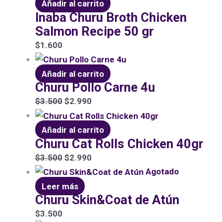
Añadir al carrito
Inaba Churu Broth Chicken
Salmon Recipe 50 gr
$
1.600
Añadir al carrito
Churu Pollo Carne 4u
$
3.500
$
2.990
Añadir al carrito
Churu Cat Rolls Chicken 40gr
$
3.500
$
2.990
Agotado
Leer más
Churu Skin&Coat de Atún
$
3.500