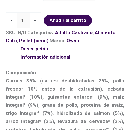
-
+
Añadir al carrito
SKU:
N/D
Categorías:
Adulto Castrado
,
Alimento
Gato
,
Pellet (seco)
Marca:
Ownat
Descripción
Información adicional
Composición:
Carnes 36% (carnes deshidratadas 26%, pollo
fresco* 10% antes de la extrusión), cebada
integral* (10%), guisantes enteros* (9%), maíz
integral* (9%), grasa de pollo, proteína de maíz,
trigo integral* (7%), hidrolizado de salmón (5%),
arroz integral* (2%), levadura de cerveza* (2%),
proteína hidrolizada de pollo, manzana* (1%),