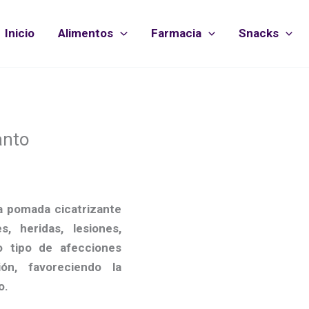
Inicio
Alimentos
Farmacia
Snacks
anto
a pomada cicatrizante
s, heridas, lesiones,
do tipo de afecciones
ión, favoreciendo la
o.