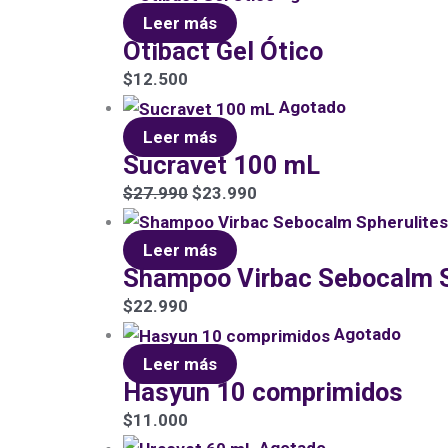
Leer más
Otibact Gel Ótico
$
12.500
Agotado
Leer más
Sucravet 100 mL
$
27.990
$
23.990
Leer más
Shampoo Virbac Sebocalm S
$
22.990
Agotado
Leer más
Hasyun 10 comprimidos
$
11.000
Agotado