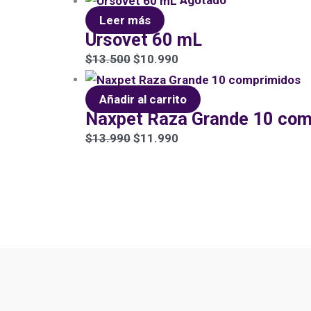
Leer más
Ursovet 60 mL
$
13.500
$
10.990
Añadir al carrito
Naxpet Raza Grande 10 com
$
13.990
$
11.990