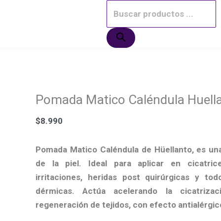
Ir
Pomada
El
El
El
El
El
El
Búsqueda
¡Oferta!
¡Oferta!
¡Oferta!
¡Oferta!
¡Oferta!
¡Oferta!
al
Matico
precio
precio
precio
precio
precio
precio
de
contenido
Caléndula
original
original
original
actual
actual
actual
productos
Huellanto
era:
era:
era:
es:
es:
es:
cantidad
$27.990.
$13.500.
$13.990.
$23.990.
$10.990.
$11.990.
Pomada Matico Caléndula Huell
$
8.990
Pomada Matico Caléndula de Hüellanto, es un
de la piel. Ideal para aplicar en cicatrice
irritaciones, heridas post quirúrgicas y to
dérmicas. Actúa acelerando la cicatrizac
regeneración de tejidos, con efecto antialérgic