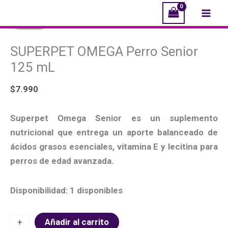
Ir
SUPERPET
El
El
El
El
El
El
Mai
¡Oferta!
¡Oferta!
¡Oferta!
¡Oferta!
¡Oferta!
¡Oferta!
al
OMEGA
precio
precio
precio
precio
precio
precio
Men
contenido
Perro
original
original
original
actual
actual
actual
SUPERPET OMEGA Perro Senior
Senior
era:
era:
era:
es:
es:
es:
125
$7.500.
$12.900.
$13.990.
$6.990.
$10.900.
$11.990.
125 mL
mL
$
7.990
cantidad
Superpet Omega Senior es un suplemento
nutricional que entrega un aporte balanceado de
ácidos grasos esenciales, vitamina E y lecitina para
perros de edad avanzada.
Disponibilidad:
1 disponibles
+
-
Añadir al carrito