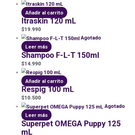
Añadir al carrito
Itraskin 120 mL
$
19.990
Agotado
Leer más
Shampoo F-L-T 150ml
$
14.990
Añadir al carrito
Respig 100 mL
$
10.500
Agotado
Leer más
Superpet OMEGA Puppy 125
mL