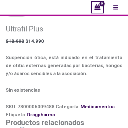
Ir
El
El
El
El
El
El
Mai
¡Oferta!
¡Oferta!
¡Oferta!
¡Oferta!
¡Oferta!
al
precio
precio
precio
precio
precio
precio
Men
contenido
original
original
original
actual
actual
actual
Ultrafil Plus
era:
era:
era:
es:
es:
es:
$18.990.
$15.490.
$26.000.
$14.990.
$13.990.
$20.990.
$
18.990
$
14.990
Suspensión ótica, está indicado en el tratamiento
de otitis externas generadas por bacterias, hongos
y/o ácaros sensibles a la asociación.
Sin existencias
SKU:
7800006009488
Categoría:
Medicamentos
Etiqueta:
Dragpharma
Productos relacionados