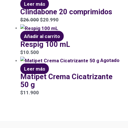
Leer más
Clindabone 20 comprimidos
$
26.000
$
20.990
Añadir al carrito
Respig 100 mL
$
10.500
Agotado
Leer más
Matipet Crema Cicatrizante
50 g
$
11.900