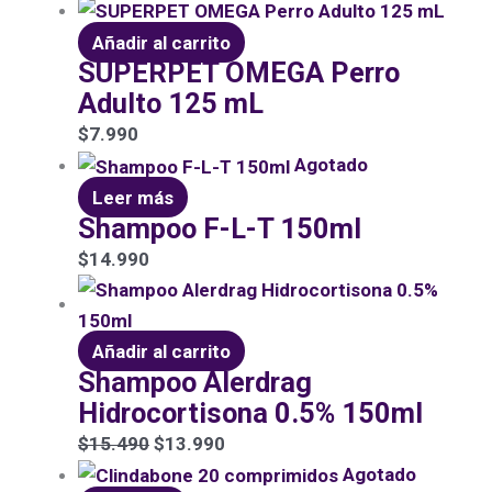
Añadir al carrito
SUPERPET OMEGA Perro
Adulto 125 mL
$
7.990
Agotado
Leer más
Shampoo F-L-T 150ml
$
14.990
Añadir al carrito
Shampoo Alerdrag
Hidrocortisona 0.5% 150ml
$
15.490
$
13.990
Agotado