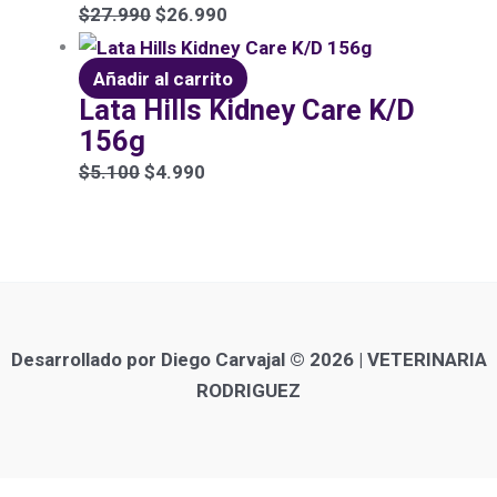
$
27.990
$
26.990
Añadir al carrito
Lata Hills Kidney Care K/D
156g
$
5.100
$
4.990
Desarrollado por Diego Carvajal © 2026 | VETERINARIA
RODRIGUEZ