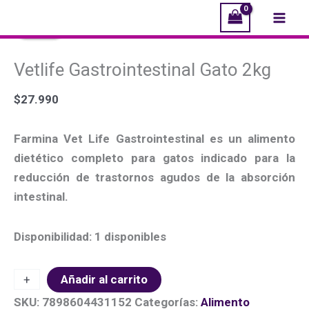
Ir
Vetlife
El
El
El
El
Mai
¡Oferta!
¡Oferta!
¡Oferta!
¡Oferta!
al
Gastrointestinal
precio
precio
precio
precio
Men
contenido
Gato
original
original
actual
actual
Vetlife Gastrointestinal Gato 2kg
2kg
era:
era:
es:
es:
cantidad
$5.100.
$27.990.
$4.990.
$26.990.
$
27.990
Farmina Vet Life Gastrointestinal es un alimento
dietético completo para gatos indicado para la
reducción de trastornos agudos de la absorción
intestinal.
Disponibilidad:
1 disponibles
+
-
Añadir al carrito
SKU:
7898604431152
Categorías:
Alimento