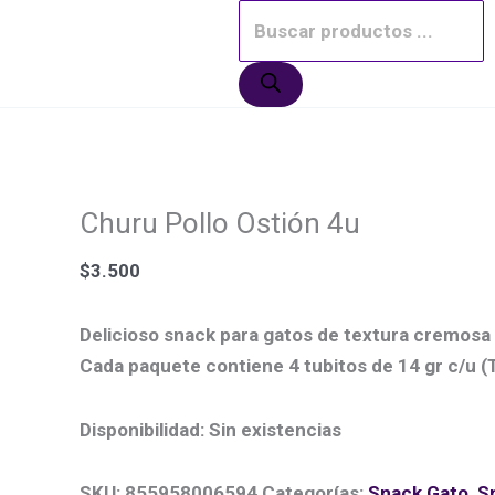
Ir
El
El
Este
Búsqueda
¡Oferta!
¡Oferta!
al
precio
precio
producto
de
contenido
original
actual
tiene
productos
era:
es:
múltiples
$3.500.
$2.690.
variantes.
Las
opciones
Churu Pollo Ostión 4u
se
pueden
$
3.500
elegir
en
Delicioso snack para gatos de textura cremosa y
la
Cada paquete contiene 4 tubitos de 14 gr c/u (T
página
de
Disponibilidad:
Sin existencias
producto
SKU:
855958006594
Categorías:
Snack Gato
,
S