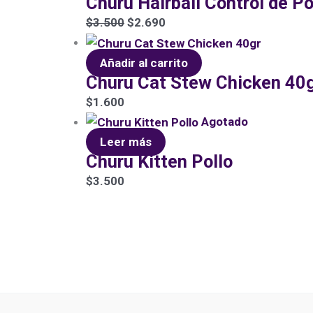
Churu Hairball Control de Po
$
3.500
$
2.690
Añadir al carrito
Churu Cat Stew Chicken 40
$
1.600
Agotado
Leer más
Churu Kitten Pollo
$
3.500