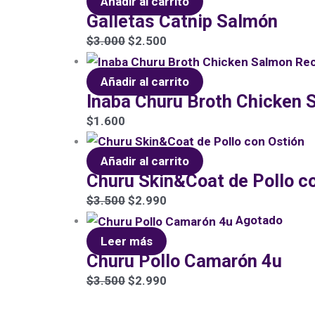
Añadir al carrito
Galletas Catnip Salmón
$
3.000
$
2.500
Añadir al carrito
Inaba Churu Broth Chicken 
$
1.600
Añadir al carrito
Churu Skin&Coat de Pollo c
$
3.500
$
2.990
Agotado
Leer más
Churu Pollo Camarón 4u
$
3.500
$
2.990