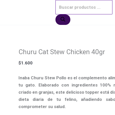
Ir
Churu
El
El
El
El
El
El
El
El
Búsqueda
¡Oferta!
¡Oferta!
¡Oferta!
¡Oferta!
¡Oferta!
¡Oferta!
¡Oferta!
¡Oferta!
al
Cat
precio
precio
precio
precio
precio
precio
precio
precio
de
contenido
Stew
original
original
original
original
actual
actual
actual
actual
productos
Chicken
era:
era:
era:
era:
es:
es:
es:
es:
40gr
$3.500.
$3.000.
$3.500.
$3.500.
$2.990.
$2.500.
$2.990.
$2.990.
cantidad
Churu Cat Stew Chicken 40gr
$
1.600
Inaba Churu Stew Pollo es el complemento ali
tu gato.
Elaborado con ingredientes 100% n
criado en granjas, este delicioso topper está d
dieta diaria de tu felino, añadiendo sab
comprometer su salud.