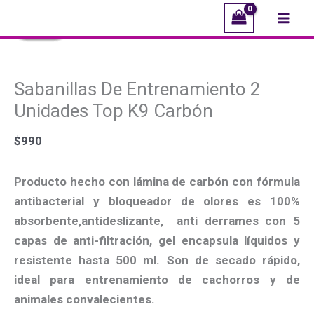
Ir
Sabanillas
El
El
El
El
El
El
Mai
¡Oferta!
¡Oferta!
¡Oferta!
¡Oferta!
¡Oferta!
¡Oferta!
al
De
precio
precio
precio
precio
precio
precio
Men
contenido
Entrenamiento
original
original
original
actual
actual
actual
2
era:
era:
era:
es:
es:
es:
Sabanillas De Entrenamiento 2
Unidades
$2.000.
$2.000.
$6.990.
$1.000.
$1.000.
$6.000.
Top
Unidades Top K9 Carbón
K9
$
990
Carbón
cantidad
Producto hecho con lámina de carbón con fórmula
antibacterial y bloqueador de olores es 100%
absorbente,antideslizante, anti derrames con 5
capas de anti-filtración, gel encapsula líquidos y
resistente hasta 500 ml. Son de secado rápido,
ideal para entrenamiento de cachorros y de
animales convalecientes.