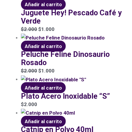
Añadir al carrito
Juguete Hey! Pescado Café y
Verde
$
2.000
$
1.000
Añadir al carrito
Peluche Feline Dinosaurio
Rosado
$
2.000
$
1.000
Añadir al carrito
Plato Acero Inoxidable “S”
$
2.000
Añadir al carrito
Catnip en Polvo 40ml